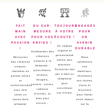
FAIT
DU SUR-
TOUJOURS
ENGAGÉS
MAIN
MESURE
À VOTRE
POUR
AVEC
POUR VOS
ÉCOUTE !
UN
PASSION
ENVIES !
AVENIR
Un cadeau
!
DURABLE
original et
Commandez des
personnalisé
créations
Découvrez
Nous
mérite mon
uniques à la
des créations
optimisons
attention.
demande :
uniques,
nos
Contactez-moi
autocollants,
réalisées en
matériaux,
par e-mail ou
stickers,
petites séries
réutilisons
téléphone
bougies,
et
nos chutes,
pour
carnets, cintres,
confectionnées
trions et
concrétiser
cadeaux
avec soin
recyclons
vos envies.
d’invités, et
selon un
pour limiter
bien plus
savoir-faire
notre impact
encore…
artisanal.
sur la