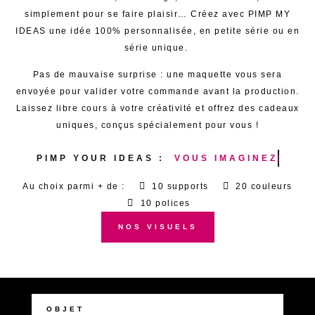
simplement pour se faire plaisir… Créez avec
PIMP MY
IDEAS
une idée 100% personnalisée, en petite série ou en
série unique.
Pas de mauvaise surprise : une maquette vous sera
envoyée pour valider votre commande avant la production.
Laissez libre cours à votre créativité et offrez des cadeaux
uniques, conçus spécialement pour vous !
PIMP
YOUR
IDEAS
:
V
O
U
S
I
M
A
G
I
N
E
Z
Au choix parmi + de :
10 supports
20 couleurs
10 polices
NOS VISUELS
OBJET