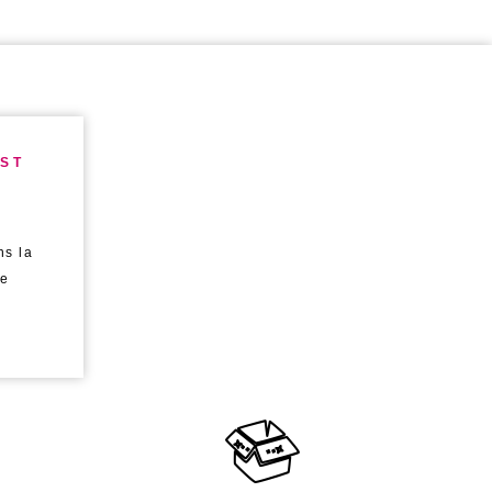
EST
ns la
de