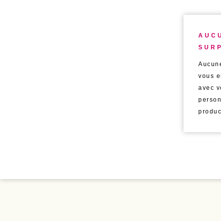
AUC
SURP
Aucune
vous e
avec v
person
produc