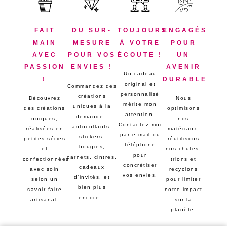
FAIT
DU SUR-
TOUJOURS
ENGAGÉS
MAIN
MESURE
À VOTRE
POUR
AVEC
POUR VOS
ÉCOUTE !
UN
PASSION
ENVIES !
AVENIR
Un cadeau
!
DURABLE
original et
Commandez des
personnalisé
créations
Découvrez
Nous
mérite mon
uniques à la
des créations
optimisons
attention.
demande :
uniques,
nos
Contactez-moi
autocollants,
réalisées en
matériaux,
par e-mail ou
stickers,
petites séries
réutilisons
téléphone
bougies,
et
nos chutes,
pour
carnets, cintres,
confectionnées
trions et
concrétiser
cadeaux
avec soin
recyclons
vos envies.
d’invités, et
selon un
pour limiter
bien plus
savoir-faire
notre impact
encore…
artisanal.
sur la
planète.