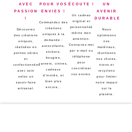
AVEC
POUR VOS
ÉCOUTE !
UN
PASSION
ENVIES !
AVENIR
Un cadeau
!
DURABLE
original et
Commandez des
personnalisé
créations
Découvrez
Nous
mérite mon
uniques à la
des créations
optimisons
attention.
demande :
uniques,
nos
Contactez-moi
autocollants,
réalisées en
matériaux,
par e-mail ou
stickers,
petites séries
réutilisons
téléphone
bougies,
et
nos chutes,
pour
carnets, cintres,
confectionnées
trions et
concrétiser
cadeaux
avec soin
recyclons
vos envies.
d’invités, et
selon un
pour limiter
bien plus
savoir-faire
notre impact
encore…
artisanal.
sur la
planète.